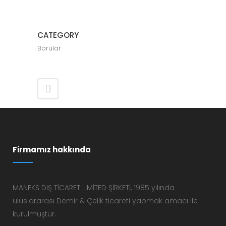
CATEGORY
Borular
Firmamız hakkında
MANEKS DIŞ TİCARET LİMİTED ŞİRKETİ, 1985 yılında
uluslararası Demir & Çelik ticareti yapmak amacı ile
kurulmuştur.