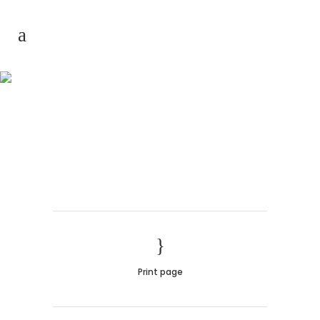
Petrol Sondaj
Boruları
Print page